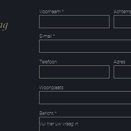
Voornaam
Achtern
ng
E-mail
Telefoon
Adres
Woonplaats
Bericht