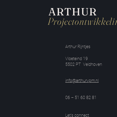
ARTHUR
Projectontwikkeli
Arthur Rijntjes
Vloeteind 19
5502 PT Veldhoven
info@arthurvpm.nl
06 – 51 60 82 81
Let's connect