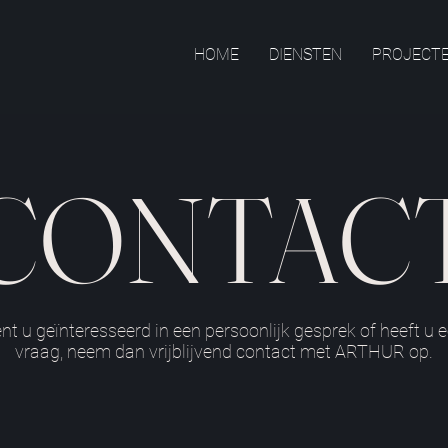
HOME
DIENSTEN
PROJECT
CONTAC
nt u geïnteresseerd in een persoonlijk gesprek of heeft u 
vraag, neem dan vrijblijvend contact met ARTHUR op.