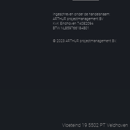
Ingeschreven onder de handelsnaam:
ARTHUR projectmanagement BV
KvK Eindhoven 74082094
BTW NL859766184B01
© 2023 ARTHUR projectmanagement BV,
Vloeteind 19 5502 PT Veldhoven