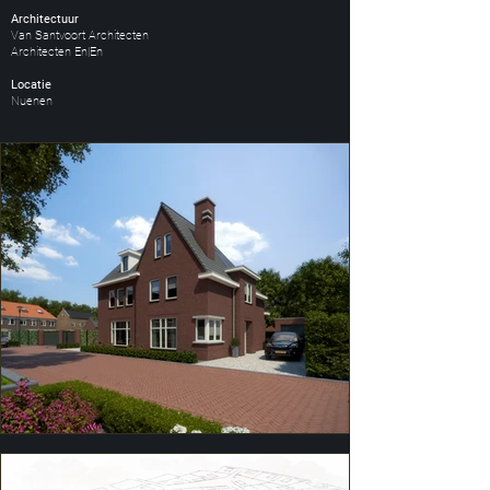
Architectuur
Van Santvoort Architecten
Architecten En|En
Locatie
Nuenen