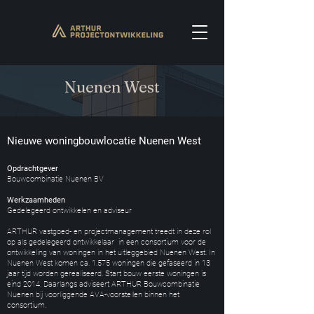
Nuenen West
Nieuwe woningbouwlocatie Nuenen West
Opdrachtgever
Bouwcombinatie Nuenen BV
Werkzaamheden
Gedelegeerd ontwikkelen en adviseur
ARTHUR vastgoed- en projectmanagement treedt in deze rol
op als gedelegeerd ontwikkelaar in een consortium voor de
ontwikkeling van woningen in het uitleggebied Nuenen West. In
Nuenen West komen ca. 1.575 woningen die gefaseerd in 13
jaar tijd worden gerealiseerd. Start bouw eerste woningen is
eind 2014. Daarlangs adviseert ARTHUR Bouwcombinatie
Nuenen bij voorliggende AVA-voorstellen binnen het
consortium.